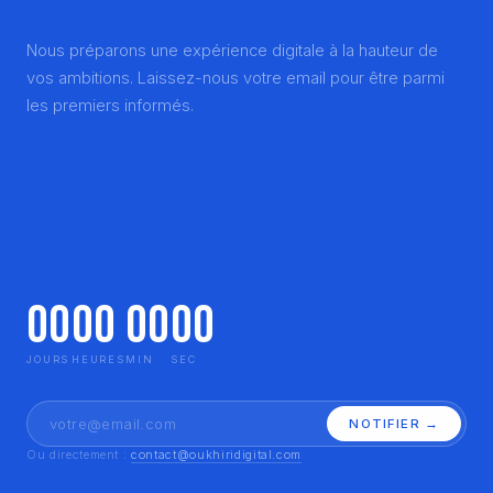
Nous préparons une expérience digitale à la hauteur de
vos ambitions. Laissez-nous votre email pour être parmi
les premiers informés.
00
00
00
00
JOURS
HEURES
MIN
SEC
NOTIFIER →
Ou directement :
contact@oukhiridigital.com